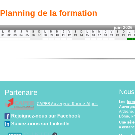
Planning de la formation
juin 2026
L
M
M
J
V
S
D
L
M
M
J
V
S
D
L
M
M
J
V
S
D
L
01
02
03
04
05
06
07
08
09
10
11
12
13
14
15
16
17
18
19
20
21
22
Nous 
Partenaire
Les
form
CAPEB Auvergne-Rhône-Alpes
Auvergne
Ardèche
Rejoignez-nous sur Facebook
Dôme
,
R
Une séle
Suivez-nous sur LinkedIn
à distan