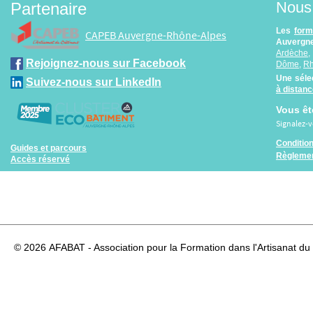
Nous 
Partenaire
Les
form
CAPEB Auvergne-Rhône-Alpes
Auvergne
Ardèche
Rejoignez-nous sur Facebook
Dôme
,
R
Une séle
Suivez-nous sur LinkedIn
à distan
Vous êt
Signalez-
Conditio
Guides et parcours
Règlemen
Accès réservé
© 2026
AFABAT - Association pour la Formation dans l'Artisanat du