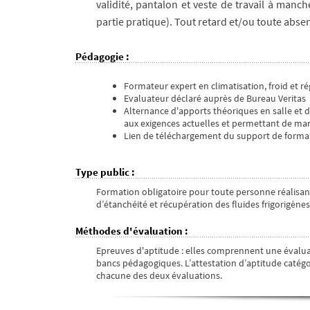
validité, pantalon et veste de travail à manc
partie pratique). Tout retard et/ou toute absen
Pédagogie
:
Formateur expert en climatisation, froid et r
Evaluateur déclaré auprès de Bureau Veritas
Alternance d'apports théoriques en salle et
aux exigences actuelles et permettant de mani
Lien de téléchargement du support de format
Type public
:
Formation obligatoire pour toute personne réalisant
d’étanchéité et récupération des fluides frigorigène
Méthodes d'évaluation
:
Epreuves d'aptitude : elles comprennent une évalua
bancs pédagogiques. L’attestation d’aptitude catég
chacune des deux évaluations.