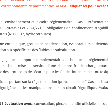
e correspondante départementale AFABAT
.
Cliquez ici pour accéd
de l’environnement et le cadre réglementaire F-Gas II. Présentatio
 UE 2024/573 et 2024/2215), obligations de confinement, traçabili
urels (NH3, CO2, hydrocarbures).
me enthalpique, groupe de condensation, évaporateurs et détend
n aux spécificités des fluides de substitution.
gogiques et apports complémentaires techniques et réglementai
la machine, mise en service d’une chambre froide, charge exac
vre des protocoles de sécurité pour les fluides inflammables ou toxi
duel portant sur la réglementation (principalement F-Gas II et bas
rigorigènes et les manipulations sur un circuit frigorifique. Évalu
.
à l'évaluation avec
: convocation, pièce d’identité officielle en cou