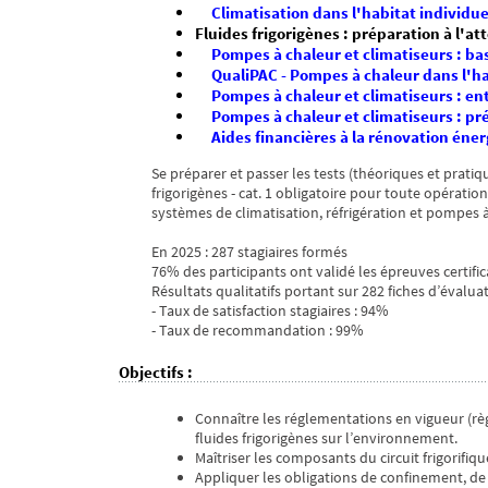
Climatisation dans l'habitat individu
Fluides frigorigènes : préparation à l'a
Pompes à chaleur et climatiseurs : b
QualiPAC - Pompes à chaleur dans l'ha
Pompes à chaleur et climatiseurs : e
Pompes à chaleur et climatiseurs : prép
Aides financières à la rénovation éne
Se préparer et passer les tests (théoriques et pratiq
frigorigènes - cat. 1 obligatoire pour toute opératio
systèmes de climatisation, réfrigération et pompes à
En 2025 : 287 stagiaires formés
76% des participants ont validé les épreuves certific
Résultats qualitatifs portant sur 282 fiches d’évaluat
- Taux de satisfaction stagiaires : 94%
- Taux de recommandation : 99%
Objectifs
:
Connaître les réglementations en vigueur (r
fluides frigorigènes sur l’environnement.
Maîtriser les composants du circuit frigorifique
Appliquer les obligations de confinement, de r