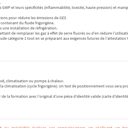
.
GWP et leurs spécificités (inflammabilité, toxicité, haute pression) et mani
ations pour réduire les émissions de GES
contenant du fluide frigorigène.
 une installation de réfrigération.
ant de remplacer les gaz à effet de serre fluorés ou d’en réduire l’utilisati
itude catégorie 1 tout en se préparant aux exigences futures de l’attestation
roid, climatisation ou pompe à chaleur.
 la climatisation (cycle frigorigène). Un test de positionnement vous sera p
de la formation avec l’original d’une pièce d’identité valide (carte d’identité
oit au préalable évaluer ses connaissances en réalisant un te