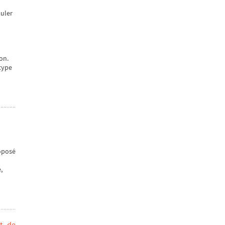
puler
on.
 type
roposé
,
st de