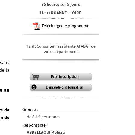
35 heures
sur
5 jours
Lieu
:
ROANNE
-
LOIRE
Télécharger le programme
Tarif
:
Consulter l'assistante AFABAT de
votre département
 sans
de la
Pré-inscription
Demande d'information
ée au
Groupe
:
rs de
de
8
à
9
personnes
en de
Responsable
:
ABDELLAOUI Melissa