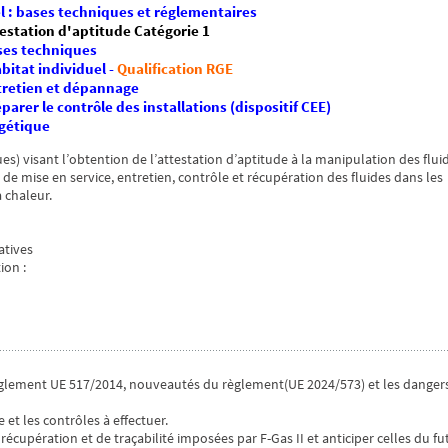
el : bases techniques et réglementaires
ttestation d'aptitude Catégorie 1
ases techniques
bitat individuel -
Qualification RGE
ntretien et dépannage
arer le contrôle des installations (dispositif CEE)
rgétique
ues) visant l’obtention de l’attestation d’aptitude à la manipulation des flui
n de mise en service, entretien, contrôle et récupération des fluides dans les
 chaleur.
atives
ion :
èglement UE 517/2014, nouveautés du règlement(UE 2024/573) et les danger
 et les contrôles à effectuer.
écupération et de traçabilité imposées par F-Gas II et anticiper celles du fu