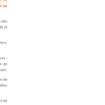
er au
n des
té et
eurs.
res :
te de
ques.
es de
ation
rs de