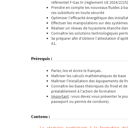
référentiel F-Gas III (règlement UE 2024/2215)
Prendre en compte les nouveaux fluides à bas 
ces substituts en toute sécurité
Optimiser l’efficacité énergétique des install
Effectuer les manipulations sur des systèmes 
Réaliser un réseau de tuyauterie étanche dans
Connaître les solutions technologiques permett
Se préparer afin d’obtenir l’attestation d’apt
A1.
Prérequis
:
Parler, lire et écrire le français.
Maîtriser les calculs mathématiques de base
Maîtriser l'installation des équipements de f
Connaître les bases théoriques du froid et de
préalablement à l'action de formation
Important
: vous devez vous présenter le jour 
passeport ou permis de conduire).
Contenu
:
Le stagiaire participant à la formation d