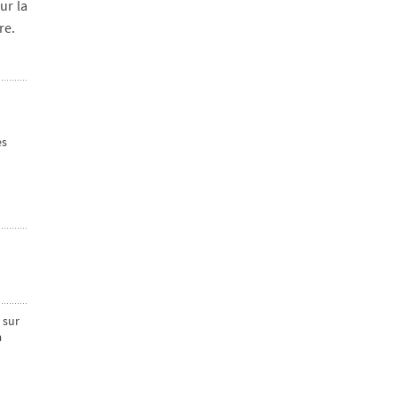
ur la
re.
es
 sur
à