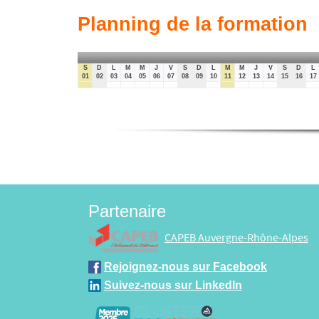
Planning de la formation
S
D
L
M
M
J
V
S
D
L
M
M
J
V
S
D
L
01
02
03
04
05
06
07
08
09
10
11
12
13
14
15
16
17
Partenaire
CAPEB Auvergne-Rhône-Alpes
Rejoignez-nous sur Facebook
Suivez-nous sur LinkedIn