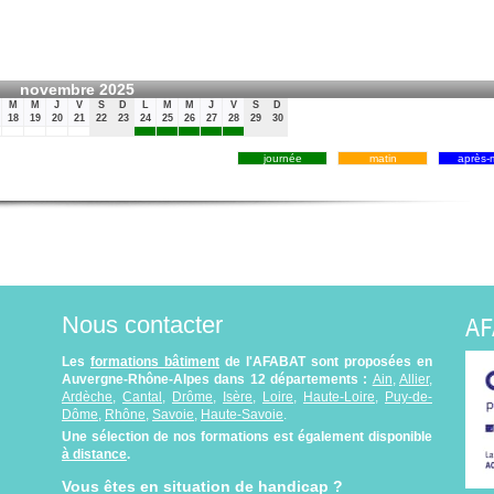
novembre 2025
M
M
J
V
S
D
L
M
M
J
V
S
D
18
19
20
21
22
23
24
25
26
27
28
29
30
journée
matin
après-m
AF
Nous contacter
Les
formations bâtiment
de l'AFABAT sont proposées en
Auvergne-Rhône-Alpes dans 12 départements :
Ain
,
Allier
,
Ardèche
,
Cantal
,
Drôme
,
Isère
,
Loire
,
Haute-Loire
,
Puy-de-
Dôme
,
Rhône
,
Savoie
,
Haute-Savoie
.
Une sélection de nos formations est également disponible
à distance
.
Vous êtes en situation de handicap ?