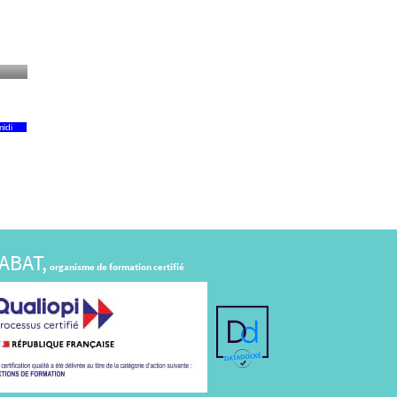
idi
ABAT,
organisme de formation certifié