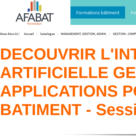
Formations bâtiment
Fo
Vous êtes ici :
Accueil
Catalogue
MANAGEMENT, GESTION, ADMIN.
GESTION - COMPT
DECOUVRIR L'IN
ARTIFICIELLE G
APPLICATIONS P
BATIMENT - Sess