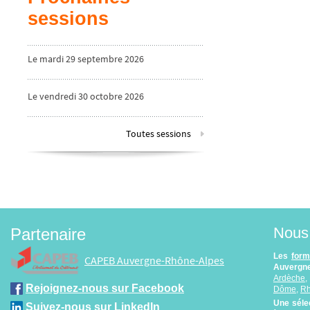
sessions
Le mardi 29 septembre 2026
Le vendredi 30 octobre 2026
Toutes sessions
Nous 
Partenaire
Les
form
CAPEB Auvergne-Rhône-Alpes
Auvergne
Ardèche
Rejoignez-nous sur Facebook
Dôme
,
R
Une séle
Suivez-nous sur LinkedIn