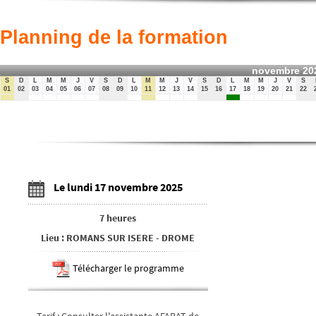
Planning de la formation
novembre 20
S
D
L
M
M
J
V
S
D
L
M
M
J
V
S
D
L
M
M
J
V
S
01
02
03
04
05
06
07
08
09
10
11
12
13
14
15
16
17
18
19
20
21
22
Le lundi 17 novembre 2025
7 heures
Lieu
:
ROMANS SUR ISERE
-
DROME
Télécharger le programme
Tarif
:
Consulter l'assistante AFABAT de