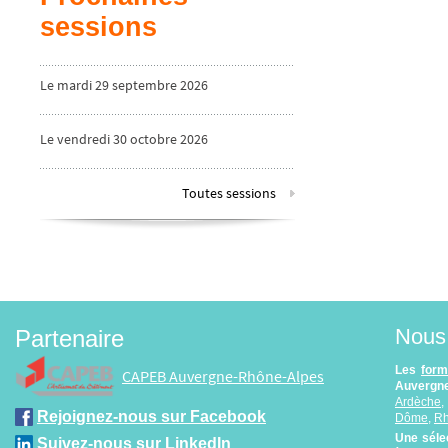
sessions
Le mardi 29 septembre 2026
Le vendredi 30 octobre 2026
Toutes sessions
Nous 
Partenaire
Les
form
CAPEB Auvergne-Rhône-Alpes
Auvergne
Ardèche
Rejoignez-nous sur Facebook
Dôme
,
R
Une séle
Suivez-nous sur LinkedIn