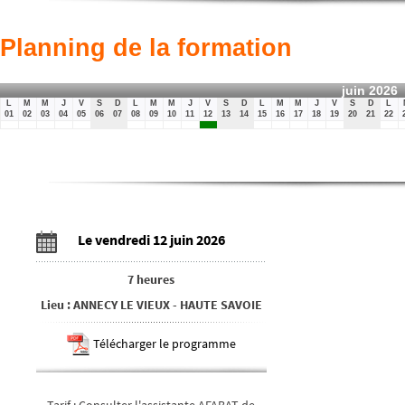
Planning de la formation
juin 2026
L
M
M
J
V
S
D
L
M
M
J
V
S
D
L
M
M
J
V
S
D
L
01
02
03
04
05
06
07
08
09
10
11
12
13
14
15
16
17
18
19
20
21
22
Le vendredi 12 juin 2026
7 heures
Lieu
:
ANNECY LE VIEUX
-
HAUTE SAVOIE
Télécharger le programme
Tarif
:
Consulter l'assistante AFABAT de