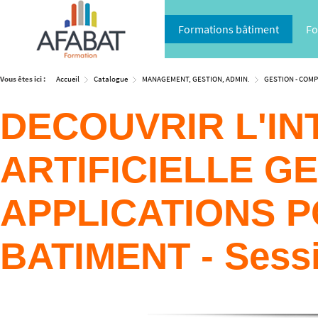
Formations bâtiment
Fo
Vous êtes ici :
Accueil
Catalogue
MANAGEMENT, GESTION, ADMIN.
GESTION - COMPT
DECOUVRIR L'IN
ARTIFICIELLE G
APPLICATIONS P
BATIMENT - Sess