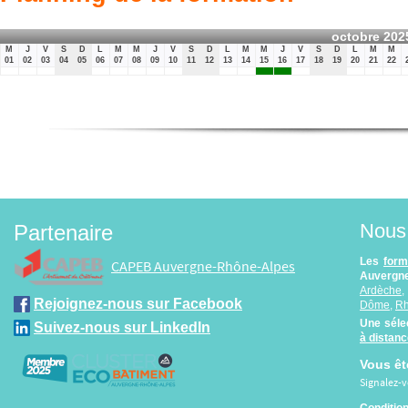
octobre 202
M
J
V
S
D
L
M
M
J
V
S
D
L
M
M
J
V
S
D
L
M
M
01
02
03
04
05
06
07
08
09
10
11
12
13
14
15
16
17
18
19
20
21
22
Nous 
Partenaire
Les
form
CAPEB Auvergne-Rhône-Alpes
Auvergne
Ardèche
Rejoignez-nous sur Facebook
Dôme
,
R
Une séle
Suivez-nous sur LinkedIn
à distan
Vous êt
Signalez-
Conditio