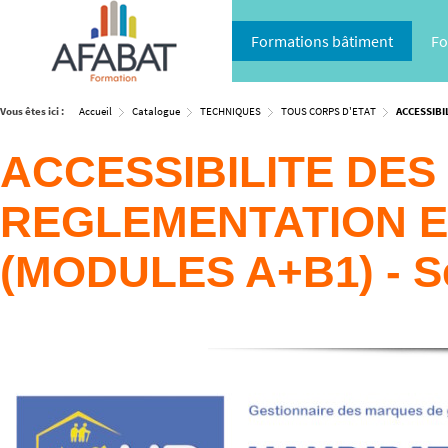
Formations bâtiment
Fo
Vous êtes ici :
Accueil
Catalogue
TECHNIQUES
TOUS CORPS D'ETAT
ACCESSIBI
ACCESSIBILITE DES
REGLEMENTATION ET
(MODULES A+B1) - S