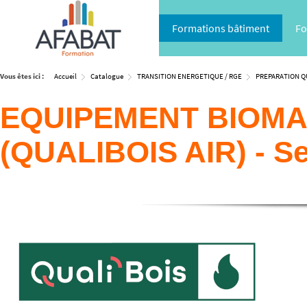
Formations bâtiment
Fo
Vous êtes ici :
Accueil
Catalogue
TRANSITION ENERGETIQUE / RGE
PREPARATION QU
EQUIPEMENT BIOMA
(QUALIBOIS AIR) - S