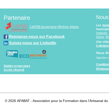
Nous 
Partenaire
Les
form
CAPEB Auvergne-Rhône-Alpes
Auvergne
Ardèche
Rejoignez-nous sur Facebook
Dôme
,
R
Une séle
Suivez-nous sur LinkedIn
à distan
Vous êt
Signalez-
Conditio
Guides et parcours
Règlemen
Accès réservé
© 2026
AFABAT - Association pour la Formation dans l'Artisanat du