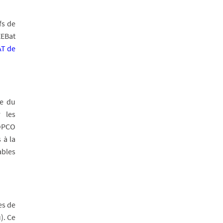
fs de
EEBat
AT de
he du
 les
 OPCO
 à la
ables
es de
). Ce