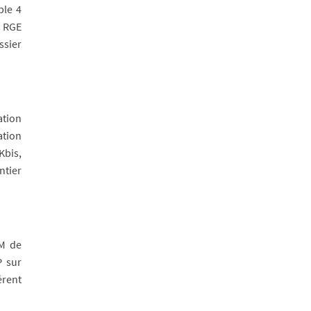
ble 4
s RGE
ssier
ation
ation
Kbis,
ntier
CM de
P sur
érent