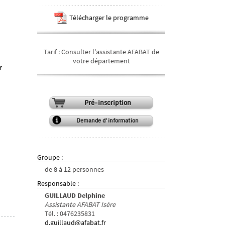
Télécharger le programme
Tarif
:
Consulter l'assistante AFABAT de
votre département
r
Pré-inscription
Demande d'information
Groupe
:
de
8
à
12
personnes
Responsable
:
GUILLAUD Delphine
Assistante AFABAT Isère
Tél.
:
0476235831
d.guillaud@afabat.fr