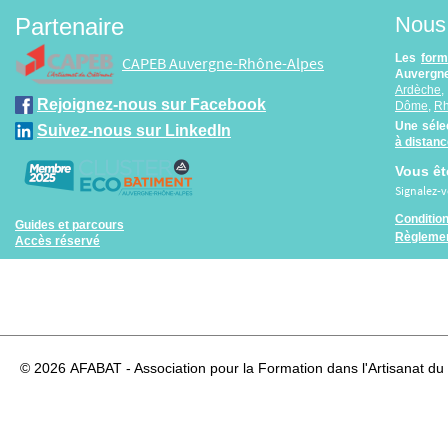
Nous 
Partenaire
Les
form
CAPEB Auvergne-Rhône-Alpes
Auvergne
Ardèche
Rejoignez-nous sur Facebook
Dôme
,
R
Une séle
Suivez-nous sur LinkedIn
à distan
Vous êt
Signalez-
Conditio
Guides et parcours
Règlemen
Accès réservé
© 2026
AFABAT - Association pour la Formation dans l'Artisanat du