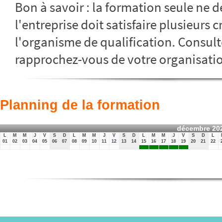
Bon à savoir : la formation seule ne dé
l'entreprise doit satisfaire plusieurs c
l'organisme de qualification. Consult
rapprochez-vous de votre organisatio
Planning de la formation
décembre 20
L
M
M
J
V
S
D
L
M
M
J
V
S
D
L
M
M
J
V
S
D
L
01
02
03
04
05
06
07
08
09
10
11
12
13
14
15
16
17
18
19
20
21
22