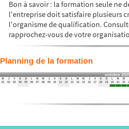
Bon à savoir : la formation seule ne dé
l'entreprise doit satisfaire plusieurs c
l'organisme de qualification. Consult
rapprochez-vous de votre organisatio
Planning de la formation
octobre 202
M
J
V
S
D
L
M
M
J
V
S
D
L
M
M
J
V
S
D
L
M
M
01
02
03
04
05
06
07
08
09
10
11
12
13
14
15
16
17
18
19
20
21
22