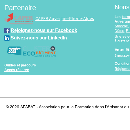
Nous 
Partenaire
Les
form
CAPEB Auvergne-Rhône-Alpes
Auvergne
Ardèche
Rejoignez-nous sur Facebook
Dôme
,
R
Une séle
Suivez-nous sur LinkedIn
à distan
Vous êt
Signalez-
Conditio
Guides et parcours
Règlemen
Accès réservé
© 2026
AFABAT - Association pour la Formation dans l'Artisanat du