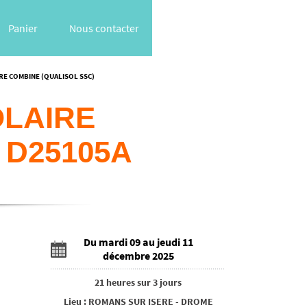
Panier
Nous contacter
RE COMBINE (QUALISOL SSC)
OLAIRE
 D25105A
Du mardi 09 au jeudi 11
décembre 2025
21 heures
sur
3 jours
Lieu
:
ROMANS SUR ISERE
-
DROME