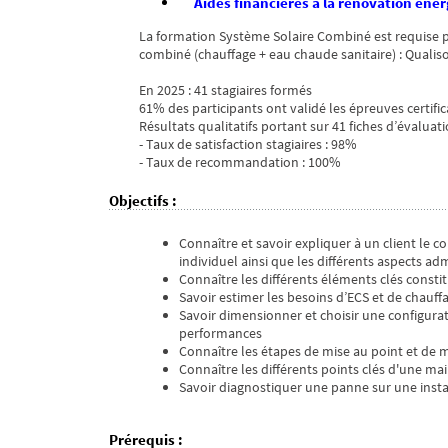
Aides financières à la rénovation éne
La formation Système Solaire Combiné est requise pou
combiné (chauffage + eau chaude sanitaire) : Qualiso
En 2025 : 41 stagiaires formés
61% des participants ont validé les épreuves certific
Résultats qualitatifs portant sur 41 fiches d’évaluati
- Taux de satisfaction stagiaires : 98%
- Taux de recommandation : 100%
Objectifs
:
Connaître et savoir expliquer à un client le 
individuel ainsi que les différents aspects ad
Connaître les différents éléments clés consti
Savoir estimer les besoins d’ECS et de chauffa
Savoir dimensionner et choisir une configurati
performances
Connaître les étapes de mise au point et de m
Connaître les différents points clés d'une m
Savoir diagnostiquer une panne sur une insta
Prérequis
: