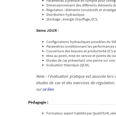
Paramètres à prendre en compte pour configu
Dimensionnement des différents éléments du 
Régulation : éléments constitutifs et stratégi
Distribution hydraulique
Stockage : énergie chauffage, ECS.
3ème JOUR
:
Configurations hydrauliques possibles du SS
Paramètres conditionnant les performances 
Couverture des besoins et productivité ECS e
Mise au point, mise en service et points de 
Etudes de cas présentant une panne sur une i
Evaluation théorique (QCM).
Note : l'évaluation pratique est assurée lors 
études de cas et des exercices de régulation. 
sur
ce lien
.
Pédagogie
:
Formateur expert habilité par Qualit'EnR, s