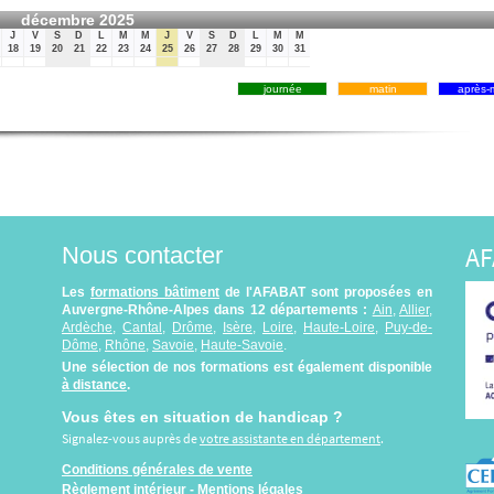
décembre 2025
J
V
S
D
L
M
M
J
V
S
D
L
M
M
18
19
20
21
22
23
24
25
26
27
28
29
30
31
journée
matin
après-m
AF
Nous contacter
Les
formations bâtiment
de l'AFABAT sont proposées en
Auvergne-Rhône-Alpes dans 12 départements :
Ain
,
Allier
,
Ardèche
,
Cantal
,
Drôme
,
Isère
,
Loire
,
Haute-Loire
,
Puy-de-
Dôme
,
Rhône
,
Savoie
,
Haute-Savoie
.
Une sélection de nos formations est également disponible
à distance
.
Vous êtes en situation de handicap ?
Signalez-vous auprès de
votre assistante en département
.
Conditions générales de vente
Règlement intérieur
-
Mentions légales