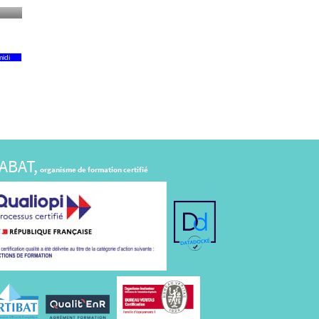
idi
ABAT,
organisme de formation certifié