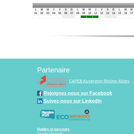
L
M
M
J
V
S
D
L
M
M
J
V
S
D
L
M
M
01
02
03
04
05
06
07
08
09
10
11
12
13
14
15
16
17
Partenaire
CAPEB Auvergne-Rhône-Alpes
Rejoignez-nous sur Facebook
Suivez-nous sur LinkedIn
Guides et parcours