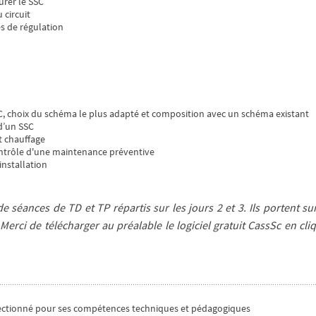
rer le SSC
circuit
es de régulation
C, choix du schéma le plus adapté et composition avec un schéma existant
d’un SSC
t chauffage
contrôle d'une maintenance préventive
nstallation
de séances de TD et TP répartis sur les jours 2 et 3. Ils portent su
Merci de télécharger au préalable le logiciel gratuit CassSc en cli
électionné pour ses compétences techniques et pédagogiques