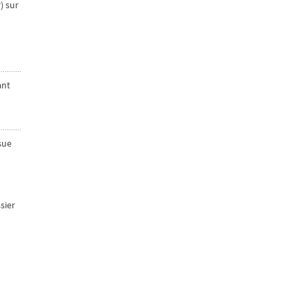
) sur
ant
sue
sier