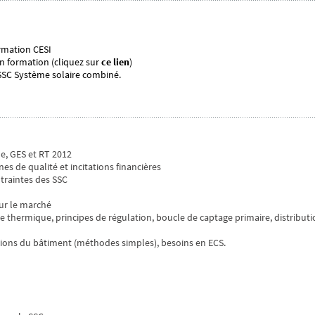
ormation CESI
en formation (cliquez sur
ce lien
)
 SSC Système solaire combiné.
e, GES et RT 2012
nes de qualité et incitations financières
traintes des SSC
ur le marché
ire thermique, principes de régulation, boucle de captage primaire, distribut
tions du bâtiment (méthodes simples), besoins en ECS.