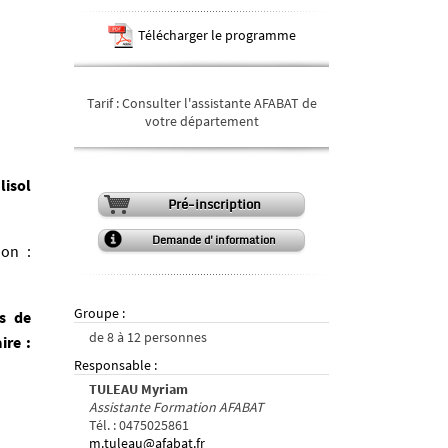
Télécharger le programme
Tarif
:
Consulter l'assistante AFABAT de
votre département
lisol
Pré-inscription
Demande d'information
ion :
Groupe
:
s de
de
8
à
12
personnes
ire :
Responsable
:
TULEAU Myriam
Assistante Formation AFABAT
Tél.
:
0475025861
m.tuleau@afabat.fr