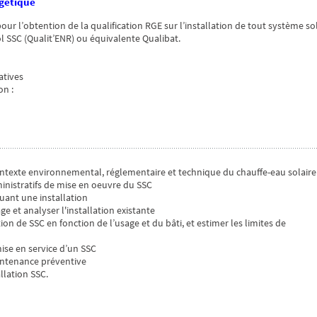
rgétique
r l’obtention de la qualification RGE sur l’installation de tout système so
l SSC (Qualit’ENR) ou équivalente Qualibat.
atives
on :
contexte environnemental, réglementaire et technique du chauffe-eau solaire
ministratifs de mise en oeuvre du SSC
tuant une installation
ge et analyser l'installation existante
on de SSC en fonction de l’usage et du bâti, et estimer les limites de
ise en service d’un SSC
aintenance préventive
llation SSC.