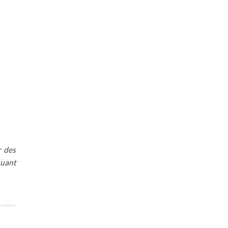
r des
quant