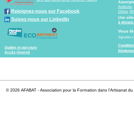
Auvergne
Ardèche
Rejoignez-nous sur Facebook
Dôme
,
R
Une séle
Suivez-nous sur LinkedIn
à distan
Vous êt
Signalez-
Conditio
Guides et parcours
Règlemen
Accès réservé
© 2026
AFABAT - Association pour la Formation dans l'Artisanat du