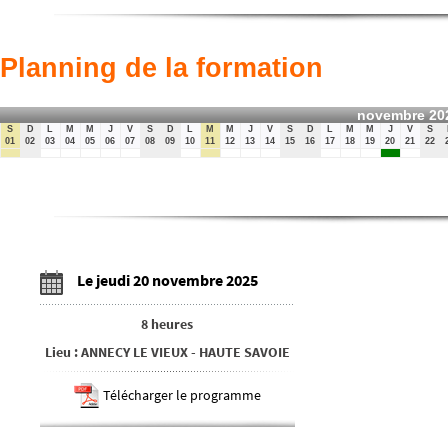
Planning de la formation
novembre 20
S
D
L
M
M
J
V
S
D
L
M
M
J
V
S
D
L
M
M
J
V
S
01
02
03
04
05
06
07
08
09
10
11
12
13
14
15
16
17
18
19
20
21
22
Le jeudi 20 novembre 2025
8 heures
Lieu
:
ANNECY LE VIEUX
-
HAUTE SAVOIE
Télécharger le programme