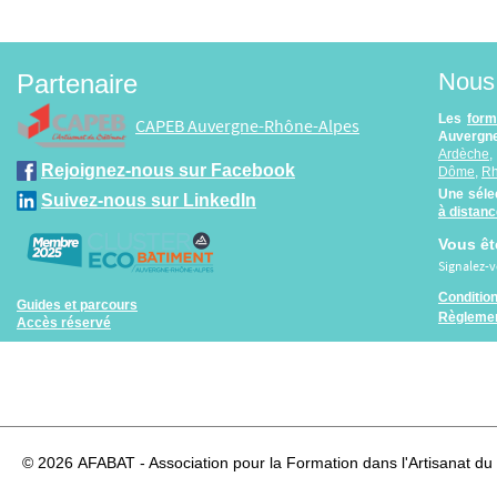
Nous 
Partenaire
Les
form
CAPEB Auvergne-Rhône-Alpes
Auvergne
Ardèche
Rejoignez-nous sur Facebook
Dôme
,
R
Une séle
Suivez-nous sur LinkedIn
à distan
Vous êt
Signalez-
Conditio
Guides et parcours
Règlemen
Accès réservé
© 2026
AFABAT - Association pour la Formation dans l'Artisanat du