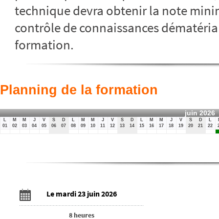
technique devra obtenir la note min
contrôle de connaissances dématériali
formation.
Planning de la formation
juin 2026
L
M
M
J
V
S
D
L
M
M
J
V
S
D
L
M
M
J
V
S
D
L
01
02
03
04
05
06
07
08
09
10
11
12
13
14
15
16
17
18
19
20
21
22
Le mardi 23 juin 2026
8 heures