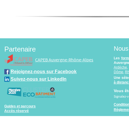
Nous 
Partenaire
Les
form
CAPEB Auvergne-Rhône-Alpes
Auvergne
Ardèche
Rejoignez-nous sur Facebook
Dôme
,
R
Une séle
Suivez-nous sur LinkedIn
à distan
Vous êt
Signalez-
Conditio
Guides et parcours
Règlemen
Accès réservé