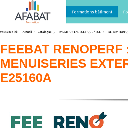
Formations bâtiment
Fo
Vous êtes ici :
Accueil
Catalogue
TRANSITION ENERGETIQUE / RGE
PREPARATION QU
FEEBAT RENOPERF 
MENUISERIES EXTER
E25160A