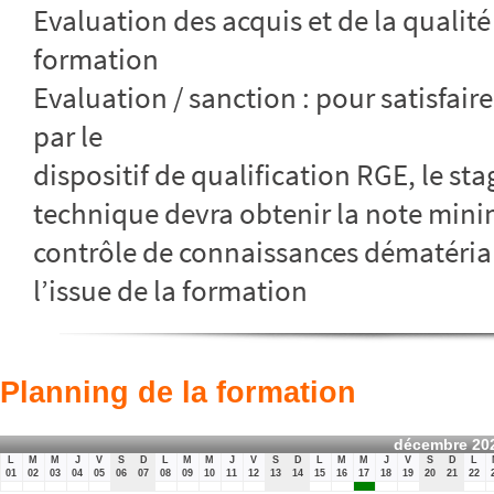
Evaluation des acquis et de la qualité 
formation
Evaluation / sanction : pour satisfai
par le
dispositif de qualification RGE, le st
technique devra obtenir la note min
contrôle de connaissances dématérialis
l’issue de la formation
Planning de la formation
décembre 20
L
M
M
J
V
S
D
L
M
M
J
V
S
D
L
M
M
J
V
S
D
L
01
02
03
04
05
06
07
08
09
10
11
12
13
14
15
16
17
18
19
20
21
22