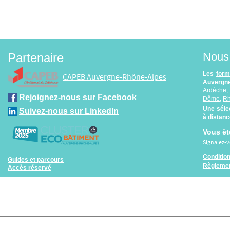
Nous 
Partenaire
Les
form
CAPEB Auvergne-Rhône-Alpes
Auvergne
Ardèche
Rejoignez-nous sur Facebook
Dôme
,
R
Une séle
Suivez-nous sur LinkedIn
à distan
Vous êt
Signalez-
Conditio
Guides et parcours
Règlemen
Accès réservé