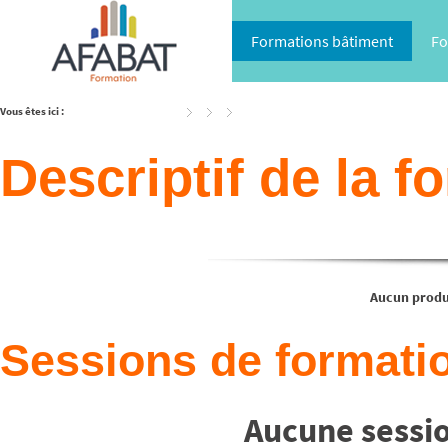
Formations bâtiment
Fo
Vous êtes ici :
Accueil
Catalogue
Descriptif de la f
Aucun produi
Sessions de formatio
Aucune sessio