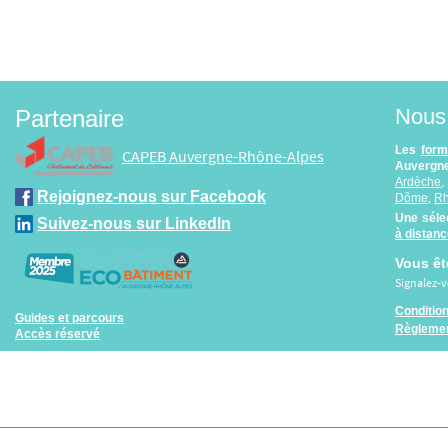
Nous 
Partenaire
Les
form
CAPEB Auvergne-Rhône-Alpes
Auvergne
Ardèche
Rejoignez-nous sur Facebook
Dôme
,
R
Une séle
Suivez-nous sur LinkedIn
à distan
Vous êt
Signalez-
Conditio
Guides et parcours
Règlemen
Accès réservé