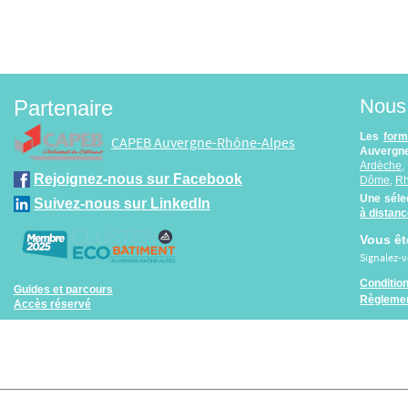
Nous 
Partenaire
Les
form
CAPEB Auvergne-Rhône-Alpes
Auvergne
Ardèche
Rejoignez-nous sur Facebook
Dôme
,
R
Une séle
Suivez-nous sur LinkedIn
à distan
Vous êt
Signalez-
Conditio
Guides et parcours
Règlemen
Accès réservé