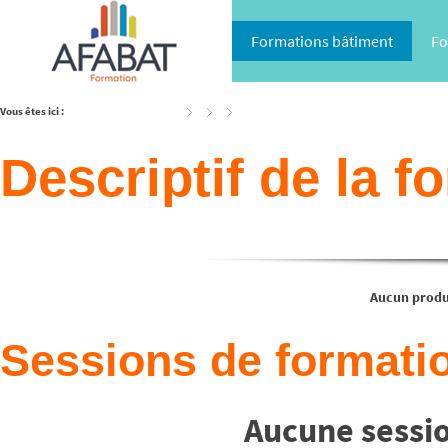
Formations bâtiment
Fo
Vous êtes ici :
Accueil
Catalogue
Descriptif de la f
Aucun produi
Sessions de formatio
Aucune sessio