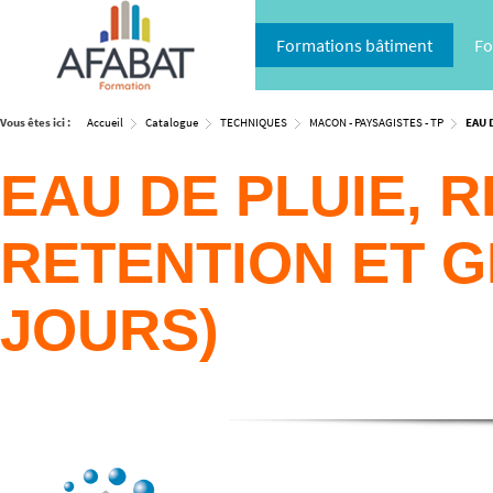
Formations bâtiment
Fo
Vous êtes ici :
Accueil
Catalogue
TECHNIQUES
MACON - PAYSAGISTES - TP
EAU 
EAU DE PLUIE, 
RETENTION ET G
JOURS)