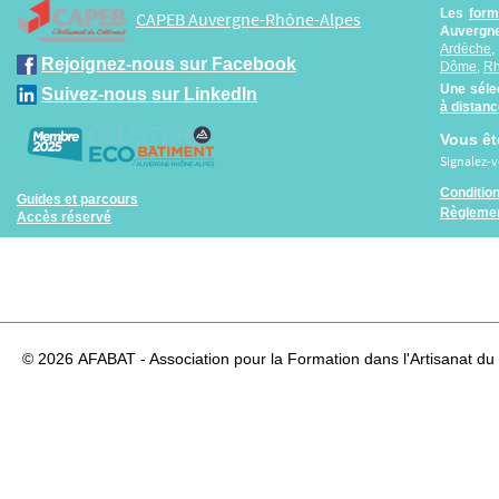
Les
form
CAPEB Auvergne-Rhône-Alpes
Auvergne
Ardèche
Rejoignez-nous sur Facebook
Dôme
,
R
Une séle
Suivez-nous sur LinkedIn
à distan
Vous êt
Signalez-
Conditio
Guides et parcours
Règlemen
Accès réservé
© 2026
AFABAT - Association pour la Formation dans l'Artisanat du