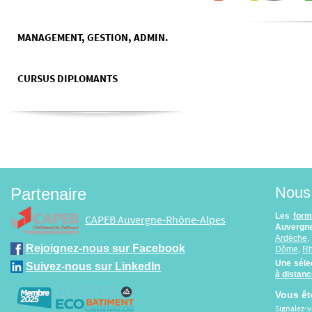
MANAGEMENT, GESTION, ADMIN.
CURSUS DIPLOMANTS
Nous 
Partenaire
Les
form
CAPEB Auvergne-Rhône-Alpes
Auvergne
Ardèche
Rejoignez-nous sur Facebook
Dôme
,
R
Une séle
Suivez-nous sur LinkedIn
à distan
Vous êt
Signalez-