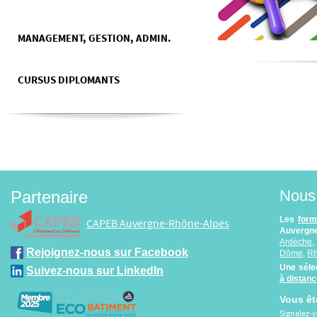
MANAGEMENT, GESTION, ADMIN.
CURSUS DIPLOMANTS
Nous 
Partenaire
Les
form
CAPEB Auvergne-Rhône-Alpes
Auvergne
Ardèche
Rejoignez-nous sur Facebook
Dôme
,
R
Une séle
Suivez-nous sur LinkedIn
à distan
Vous êt
Signalez-