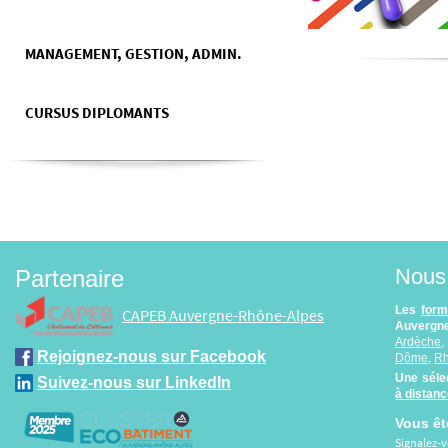
MANAGEMENT, GESTION, ADMIN.
CURSUS DIPLOMANTS
Nous 
Partenaire
Les
form
CAPEB Auvergne-Rhône-Alpes
Auvergne
Ardèche
Rejoignez-nous sur Facebook
Dôme
,
R
Une séle
Suivez-nous sur LinkedIn
à distan
Vous êt
Signalez-