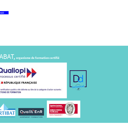
idi
ABAT,
organisme de formation certifié