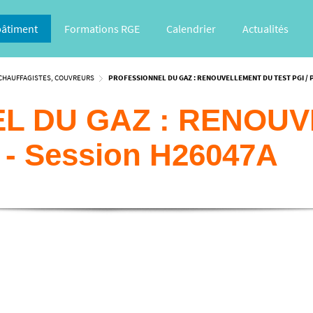
bâtiment
Formations RGE
Calendrier
Actualités
CHAUFFAGISTES, COUVREURS
PROFESSIONNEL DU GAZ : RENOUVELLEMENT DU TEST PGI /
L DU GAZ : RENOU
 - Session H26047A