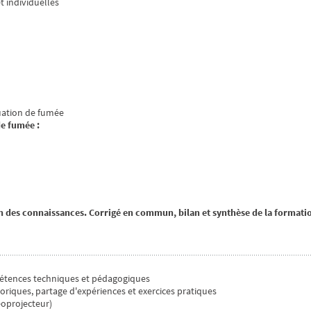
t individuelles
cuation de fumée
de fumée :
n des connaissances. Corrigé en commun, bilan et synthèse de la formati
étences techniques et pédagogiques
oriques, partage d'expériences et exercices pratiques
éoprojecteur)