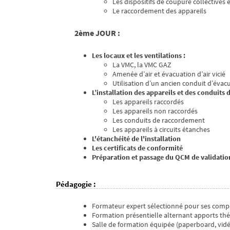
Les dispositifs de coupure collectives e
Le raccordement des appareils
2ème JOUR :
Les locaux et les ventilations :
La VMC, la VMC GAZ
Amenée d’air et évacuation d’air vicié
Utilisation d’un ancien conduit d’éva
L’installation des appareils et des conduits 
Les appareils raccordés
Les appareils non raccordés
Les conduits de raccordement
Les appareils à circuits étanches
L'étanchéité de l'installation
Les certificats de conformité
Préparation et passage du QCM de validatio
Pédagogie
:
Formateur expert sélectionné pour ses comp
Formation présentielle alternant apports thé
Salle de formation équipée (paperboard, vid