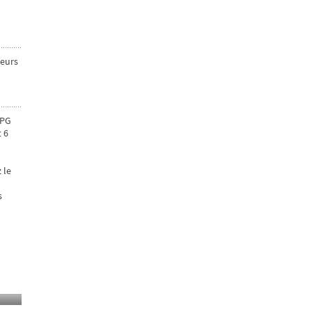
leurs
(PG
t 6
 le
s