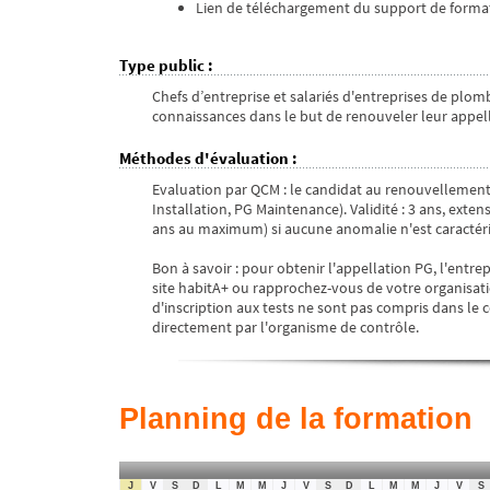
Lien de téléchargement du support de format
Type public
:
Chefs d’entreprise et salariés d'entreprises de plom
connaissances dans le but de renouveler leur appell
Méthodes d'évaluation
:
Evaluation par QCM : le candidat au renouvellement 
Installation, PG Maintenance). Validité : 3 ans, ext
ans au maximum) si aucune anomalie n'est caractéri
Bon à savoir : pour obtenir l'appellation PG, l'entrepr
site habitA+ ou rapprochez-vous de votre organisatio
d'inscription aux tests ne sont pas compris dans le co
directement par l'organisme de contrôle.
Planning de la formation
J
V
S
D
L
M
M
J
V
S
D
L
M
M
J
V
S