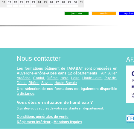
18
19
20
21
22
23
24
25
26
27
28
29
30
31
journée
matin
après-m
AF
Nous contacter
Les
formations bâtiment
de l'AFABAT sont proposées en
Auvergne-Rhône-Alpes dans 12 départements :
Ain
,
Allier
,
Ardèche
,
Cantal
,
Drôme
,
Isère
,
Loire
,
Haute-Loire
,
Puy-de-
Dôme
,
Rhône
,
Savoie
,
Haute-Savoie
.
Une sélection de nos formations est également disponible
à distance
.
Vous êtes en situation de handicap ?
Signalez-vous auprès de
votre assistante en département
.
Conditions générales de vente
Règlement intérieur
-
Mentions légales