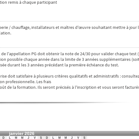
ion remis à chaque participant
berie / chauffage, installateurs et maîtres d'œuvre souhaitant mettre à jour 
ation.
de l'appellation PG doit obtenir la note de 24/30 pour valider chaque test 
ension possible chaque année dans la limite de 3 années supplémentaires (soi
sée durant les 3 années précédant la première échéance du test.
ise doit satisfaire à plusieurs critères qualitatifs et administratifs : consultez
n professionnelle. Les frais
ût de la formation. Ils seront précisés à l'inscription et vous seront facturé
janvier 2026
D
L
M
M
J
V
S
D
L
M
M
J
V
S