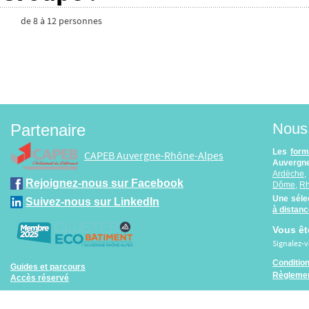
de
8
à
12
personnes
Nous 
Partenaire
Les
form
CAPEB Auvergne-Rhône-Alpes
Auvergne
Ardèche
Rejoignez-nous sur Facebook
Dôme
,
R
Une séle
Suivez-nous sur LinkedIn
à distan
Vous êt
Signalez-
Conditio
Guides et parcours
Règlemen
Accès réservé