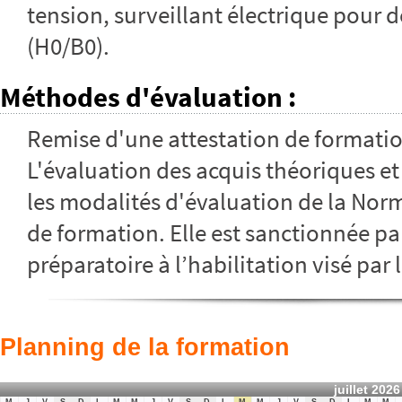
tension, surveillant électrique pour 
(H0/B0).
Méthodes d'évaluation
:
Remise d'une attestation de formati
L'évaluation des acquis théoriques et 
les modalités d'évaluation de la Norm
de formation. Elle est sanctionnée par
préparatoire à l’habilitation visé par 
Planning de la formation
juillet 2026
M
J
V
S
D
L
M
M
J
V
S
D
L
M
M
J
V
S
D
L
M
M