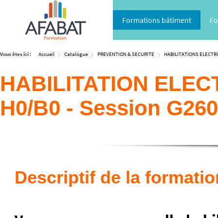
Formations bâtiment
Fo
Vous êtes ici :
Accueil
Catalogue
PREVENTION & SECURITE
HABILITATIONS ELECTR
HABILITATION ELECTR
H0/B0 - Session G26
Descriptif de la formatio