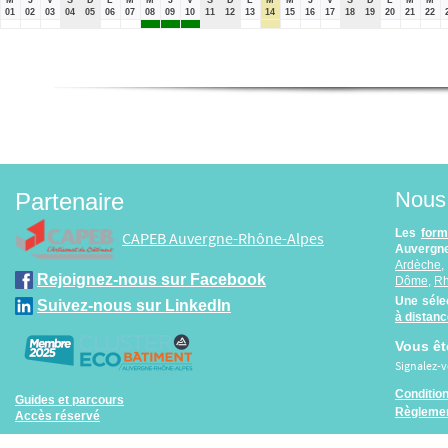
01
02
03
04
05
06
07
08
09
10
11
12
13
14
15
16
17
18
19
20
21
22
Nous 
Partenaire
Les
form
CAPEB Auvergne-Rhône-Alpes
Auvergne
Ardèche
Rejoignez-nous sur Facebook
Dôme
,
R
Une séle
Suivez-nous sur LinkedIn
à distan
Vous êt
Signalez-
Conditio
Guides et parcours
Règlemen
Accès réservé