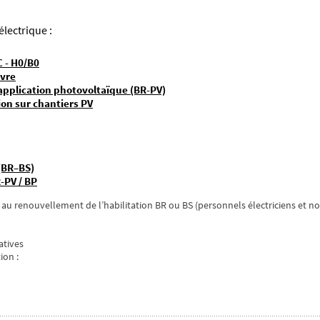
lectrique :
C - H0/B0
uvre
application photovoltaïque (BR-PV)
ion sur chantiers PV
 (BR–BS)
-PV / BP
renouvellement de l’habilitation BR ou BS (personnels électriciens et non-é
atives
ion :