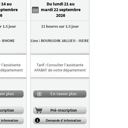
 14 au
Du lundi 21 au
eptembre
mardi 22 septembre
6
2026
ur
1.5 jour
11 heures
sur
1.5 jour
-
RHONE
Lieu
:
BOURGOIN JALLIEU
-
ISERE
 l'assistante
Tarif
:
Consulter l'assistante
 département
AFABAT de votre département
oir plus
En savoir plus
cription
Pré-inscription
information
Demande d'information