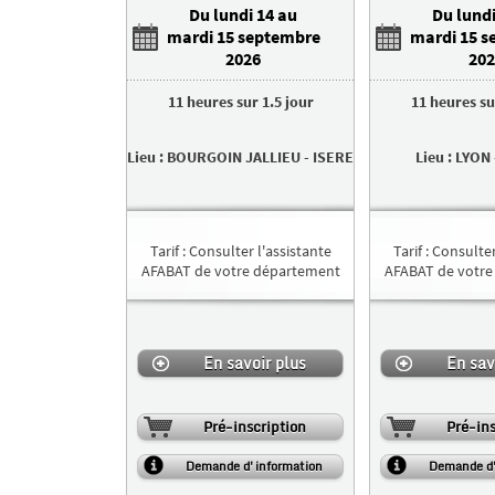
Du lundi 14 au
Du lundi
mardi 15 septembre
mardi 15 s
2026
202
11 heures
sur
1.5 jour
11 heures
s
Lieu
:
BOURGOIN JALLIEU
-
ISERE
Lieu
:
LYON
Tarif
:
Consulter l'assistante
Tarif
:
Consulter
AFABAT de votre département
AFABAT de votre
En savoir plus
En sav
Pré-inscription
Pré-ins
Demande d'information
Demande d'