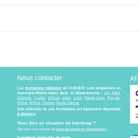
AF
Nous contacter
Les
formations bâtiment
de l'AFABAT sont proposées en
Auvergne-Rhône-Alpes dans 12 départements :
Ain
,
Allier
,
Ardèche
,
Cantal
,
Drôme
,
Isère
,
Loire
,
Haute-Loire
,
Puy-de-
Dôme
,
Rhône
,
Savoie
,
Haute-Savoie
.
Une sélection de nos formations est également disponible
à distance
.
Vous êtes en situation de handicap ?
Signalez-vous auprès de
votre assistante en département
.
Conditions générales de vente