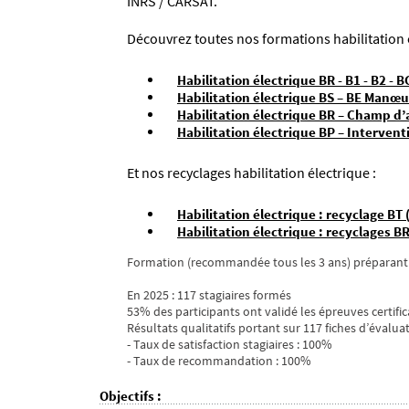
INRS / CARSAT.
Découvrez toutes nos formations habilitation é
Habilitation électrique BR - B1 - B2 - B
Habilitation électrique BS – BE Manœ
Habilitation électrique BR – Champ d’
Habilitation électrique BP – Intervent
Et nos recyclages habilitation électrique :
Habilitation électrique : recyclage BT
Habilitation électrique : recyclages BR
Formation (recommandée tous les 3 ans) préparant au 
En 2025 : 117 stagiaires formés
53% des participants ont validé les épreuves certific
Résultats qualitatifs portant sur 117 fiches d’évaluat
- Taux de satisfaction stagiaires : 100%
- Taux de recommandation : 100%
Objectifs
: