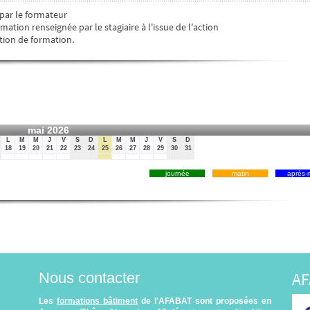
 par le formateur
mation renseignée par le stagiaire à l'issue de l'action
tion de formation.
mai 2026
L
M
M
J
V
S
D
L
M
M
J
V
S
D
18
19
20
21
22
23
24
25
26
27
28
29
30
31
journée
matin
après-m
AF
Nous contacter
Les
formations bâtiment
de l'AFABAT sont proposées en