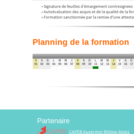
• Signature de feuilles d’émargement contresignées
• Autoévaluation des acquis et de la qualité de la for
• Formation sanctionnée par la remise d'une attesta
Planning de la formation
V
S
D
L
M
M
J
V
S
D
L
M
M
J
V
S
D
01
02
03
04
05
06
07
08
09
10
11
12
13
14
15
16
17
Partenaire
CAPEB Auvergne-Rhône-Alpes