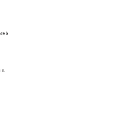
nse à
il.