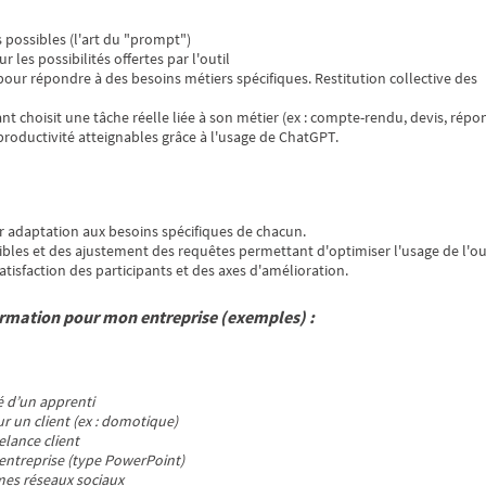
 possibles (l'art du "prompt")
 les possibilités offertes par l'outil
our répondre à des besoins métiers spécifiques. Restitution collective des
ant choisit une tâche réelle liée à son métier (ex : compte-rendu, devis, répo
 productivité atteignables grâce à l'usage de ChatGPT.
r adaptation aux besoins spécifiques de chacun.
bles et des ajustement des requêtes permettant d'optimiser l'usage de l'out
atisfaction des participants et des axes d'amélioration.
rmation pour mon entreprise (exemples) :
é d’un apprenti
 un client (ex : domotique)
elance client
entreprise (type PowerPoint)
mes réseaux sociaux