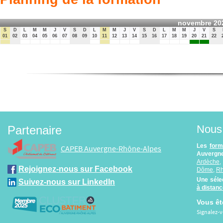
novembre 20
S
D
L
M
M
J
V
S
D
L
M
M
J
V
S
D
L
M
M
J
V
S
01
02
03
04
05
06
07
08
09
10
11
12
13
14
15
16
17
18
19
20
21
22
Nous 
Partenaire
Les
form
CAPEB Auvergne-Rhône-Alpes
Auvergne
Ardèche
Rejoignez-nous sur Facebook
Dôme
,
R
Une séle
Suivez-nous sur LinkedIn
à distan
Vous êt
Signalez-