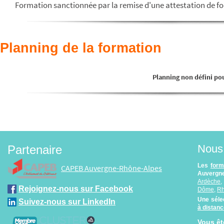
Formation sanctionnée par la remise d'une attestation de f
Planning de la formation
Planning non défini pou
Nous 
Partenaire
Les
form
CAPEB Auvergne-Rhône-Alpes
Auvergne
Ardèche
Rejoignez-nous sur Facebook
Dôme
,
R
Une séle
Suivez-nous sur LinkedIn
à distan
Vous êt