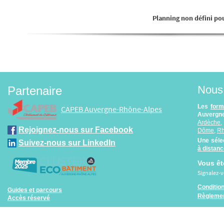
Planning non défini pou
Nous 
Partenaire
Les
form
CAPEB Auvergne-Rhône-Alpes
Auvergne
Ardèche
Rejoignez-nous sur Facebook
Dôme
,
R
Une séle
Suivez-nous sur LinkedIn
à distan
Vous êt
Signalez-
Conditio
Guides et parcours
Règlemen
Accès réservé