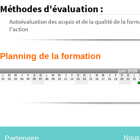
Méthodes d'évaluation
:
Autoévaluation des acquis et de la qualité de la forma
l'action
Planning de la formation
juin 2026
L
M
M
J
V
S
D
L
M
M
J
V
S
D
L
M
M
J
V
S
D
L
01
02
03
04
05
06
07
08
09
10
11
12
13
14
15
16
17
18
19
20
21
22
Nous 
Partenaire