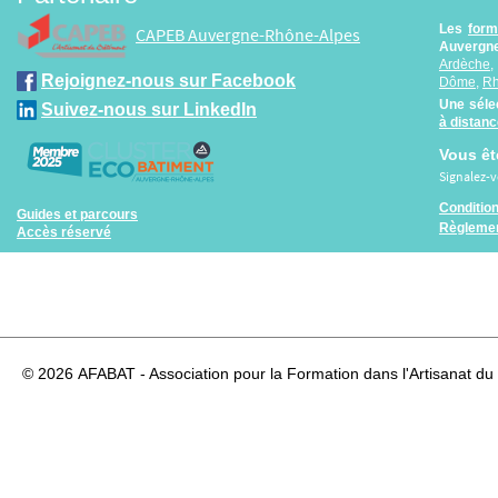
Les
form
CAPEB Auvergne-Rhône-Alpes
Auvergne
Ardèche
Rejoignez-nous sur Facebook
Dôme
,
R
Une séle
Suivez-nous sur LinkedIn
à distan
Vous êt
Signalez-
Conditio
Guides et parcours
Règlemen
Accès réservé
© 2026
AFABAT - Association pour la Formation dans l'Artisanat du