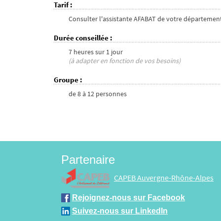
Tarif
:
Consulter l'assistante AFABAT de votre départemen
Durée conseillée
:
7 heures
sur
1 jour
(à adapter en fonction de vos besoins)
Groupe
:
de
8
à
12
personnes
Partenaire
CAPEB Auvergne-Rhône-Alpes
Rejoignez-nous sur Facebook
Suivez-nous sur LinkedIn