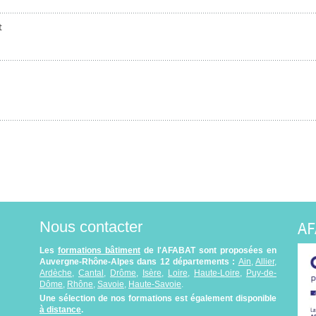
t
AF
Nous contacter
Les
formations bâtiment
de l'AFABAT sont proposées en
Auvergne-Rhône-Alpes dans 12 départements :
Ain
,
Allier
,
Ardèche
,
Cantal
,
Drôme
,
Isère
,
Loire
,
Haute-Loire
,
Puy-de-
Dôme
,
Rhône
,
Savoie
,
Haute-Savoie
.
Une sélection de nos formations est également disponible
à distance
.