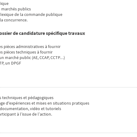
dique
s marchés publics
du lexique de la commande publique
 la concurrence.
ossier de candidature spécifique travaux
s pièces administratives à fournir
s pièces techniques à fournir
s un marché public (AE, CCAP, CCTP…)
CTP, un DPGF
s techniques et pédagogiques
ge d'expériences et mises en situations pratiques
ocumentation, vidéo et tutoriels
cipant à l’issue de l’action.