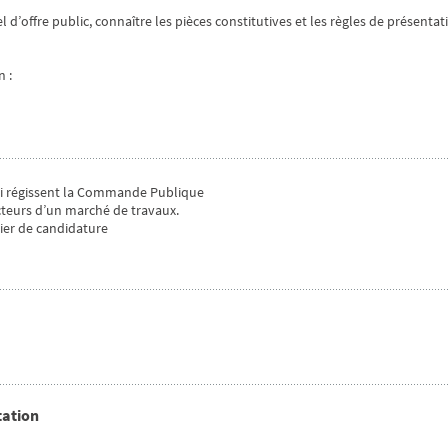
el d’offre public, connaître les pièces constitutives et les règles de présenta
n :
qui régissent la Commande Publique
 acteurs d’un marché de travaux.
sier de candidature
tation