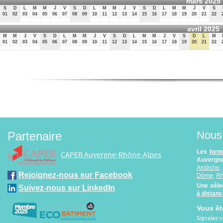
mars 2025
S
D
L
M
M
J
V
S
D
L
M
M
J
V
S
D
L
M
M
J
V
S
01
02
03
04
05
06
07
08
09
10
11
12
13
14
15
16
17
18
19
20
21
22
avril 2025
M
M
J
V
S
D
L
M
M
J
V
S
D
L
M
M
J
V
S
D
L
M
01
02
03
04
05
06
07
08
09
10
11
12
13
14
15
16
17
18
19
20
21
22
Nous 
Partenaire
Les
form
CAPEB Auvergne-Rhône-Alpes
Auvergne
Ardèche
Rejoignez-nous sur Facebook
Dôme
,
R
Une séle
Suivez-nous sur LinkedIn
à distan
Vous êt
Signalez-