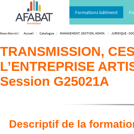
Formations bâtiment
Fo
Vous êtes ici :
Accueil
Catalogue
MANAGEMENT, GESTION, ADMIN.
JURIDIQUE - SOC
TRANSMISSION, CES
L’ENTREPRISE ARTI
Session G25021A
Descriptif de la formatio