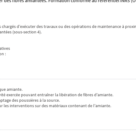
r des fibres amiantées. Formation conforme au référentiel INRS (O
s chargés d’exécuter des travaux ou des opérations de maintenance à proxi
antées (sous-section 4).
atives
on :
sque amiante.
vité exercée pouvant entraîner la libération de fibres d'amiante.
aptage des poussières à la source.
les interventions sur des matériaux contenant de l'amiante.