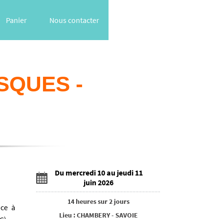
Panier
Nous contacter
SQUES -
Du mercredi 10 au jeudi 11
juin 2026
14 heures
sur
2 jours
nce à
Lieu
:
CHAMBERY
-
SAVOIE