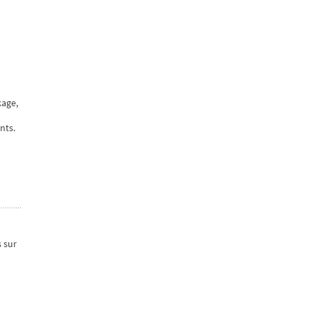
kage,
nts.
s sur