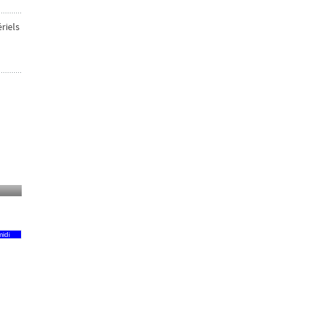
riels
idi