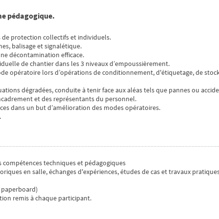
rme pédagogique.
e protection collectifs et individuels.
es, balisage et signalétique.
une décontamination efficace.
viduelle de chantier dans les 3 niveaux d’empoussièrement.
e opératoire lors d’opérations de conditionnement, d'étiquetage, de stoc
ations dégradées, conduite à tenir face aux aléas tels que pannes ou accide
encadrement et des représentants du personnel.
ences dans un but d’amélioration des modes opératoires.
.
ses compétences techniques et pédagogiques
riques en salle, échanges d'expériences, études de cas et travaux pratique
, paperboard)
ion remis à chaque participant.