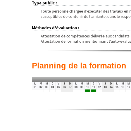
Type public
:
Toute personne chargée d'exécuter des travaux en mil
susceptibles de contenir de l’amiante, dans le resp
Méthodes d'évaluation
:
Attestation de compétences délivrée aux candidats a
Attestation de formation mentionnant l'auto-évalua
Planning de la formation
L
M
M
J
V
S
D
L
M
M
J
V
S
D
L
M
M
01
02
03
04
05
06
07
08
09
10
11
12
13
14
15
16
17