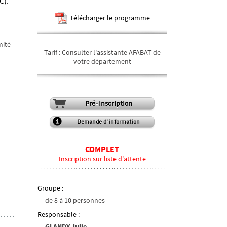
C).
Télécharger le programme
mité
Tarif
:
Consulter l'assistante AFABAT de
votre département
Pré-inscription
Demande d'information
COMPLET
Inscription sur liste d'attente
Groupe
:
de
8
à
10
personnes
Responsable
:
GLANDY Julie