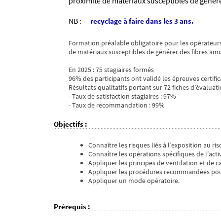
proximité de matériaux susceptibles de génére
NB :
recyclage à faire dans les 3 ans.
Formation préalable obligatoire pour les opérateur
de matériaux susceptibles de générer des fibres ami
En 2025 : 75 stagiaires formés
96% des participants ont validé les épreuves certific
Résultats qualitatifs portant sur 72 fiches d’évaluati
- Taux de satisfaction stagiaires : 97%
- Taux de recommandation : 99%
Objectifs
:
Connaître les risques liés à l’exposition au ri
Connaître les opérations spécifiques de l'acti
Appliquer les principes de ventilation et de c
Appliquer les procédures recommandées pour 
Appliquer un mode opératoire.
Prérequis
: