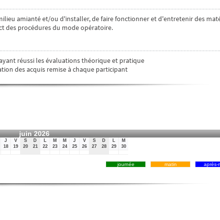
ieu amianté et/ou d'installer, de faire fonctionner et d'entretenir des maté
ect des procédures du mode opératoire.
yant réussi les évaluations théorique et pratique
tion des acquis remise à chaque participant
juin 2026
J
V
S
D
L
M
M
J
V
S
D
L
M
18
19
20
21
22
23
24
25
26
27
28
29
30
journée
matin
après-m