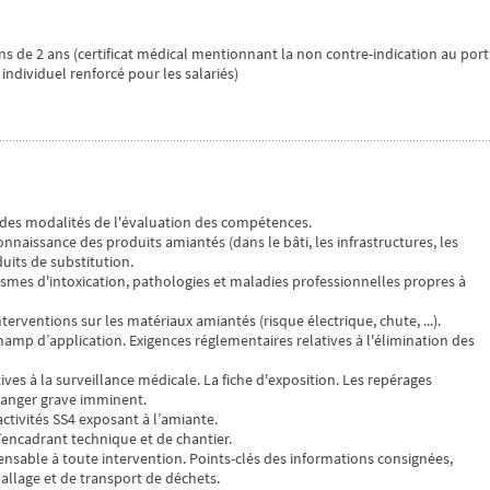
s de 2 ans (certificat médical mentionnant la non contre-indication au port
individuel renforcé pour les salariés)
 des modalités de l'évaluation des compétences.
onnaissance des produits amiantés (dans le bâti, les infrastructures, les
its de substitution.
nismes d'intoxication, pathologies et maladies professionnelles propres à
terventions sur les matériaux amiantés (risque électrique, chute, ...).
champ d’application. Exigences réglementaires relatives à l'élimination des
tives à la surveillance médicale. La fiche d'exposition. Les repérages
 danger grave imminent.
 activités SS4 exposant à l’amiante.
l’encadrant technique et de chantier.
nsable à toute intervention. Points-clés des informations consignées,
ballage et de transport de déchets.