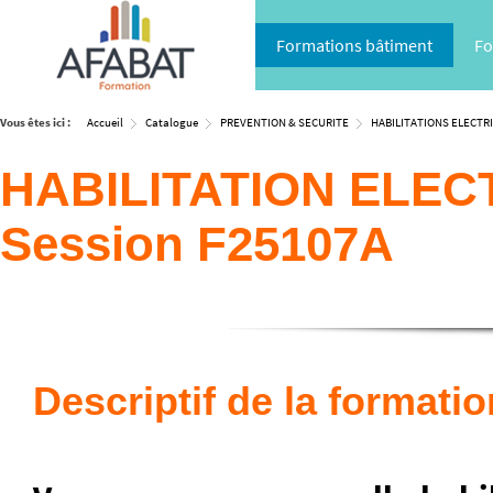
Formations bâtiment
Fo
Vous êtes ici :
Accueil
Catalogue
PREVENTION & SECURITE
HABILITATIONS ELECTR
HABILITATION ELEC
Session F25107A
Descriptif de la formatio