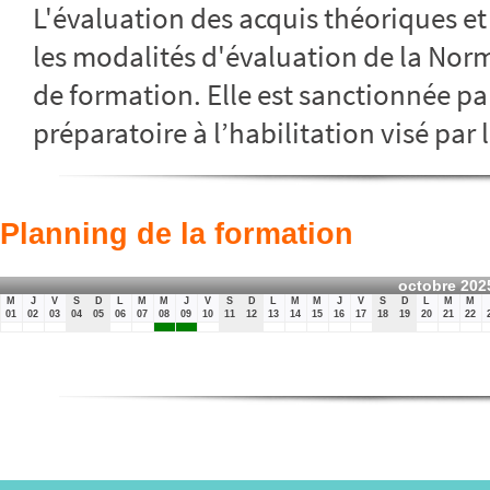
L'évaluation des acquis théoriques et 
les modalités d'évaluation de la Norm
de formation. Elle est sanctionnée par
préparatoire à l’habilitation visé par 
Planning de la formation
octobre 202
M
J
V
S
D
L
M
M
J
V
S
D
L
M
M
J
V
S
D
L
M
M
01
02
03
04
05
06
07
08
09
10
11
12
13
14
15
16
17
18
19
20
21
22