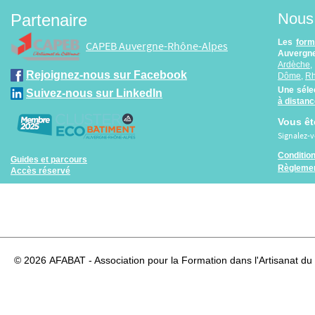
Nous 
Partenaire
Les
form
CAPEB Auvergne-Rhône-Alpes
Auvergne
Ardèche
Rejoignez-nous sur Facebook
Dôme
,
R
Une séle
Suivez-nous sur LinkedIn
à distan
Vous êt
Signalez-
Conditio
Guides et parcours
Règlemen
Accès réservé
© 2026
AFABAT - Association pour la Formation dans l'Artisanat du