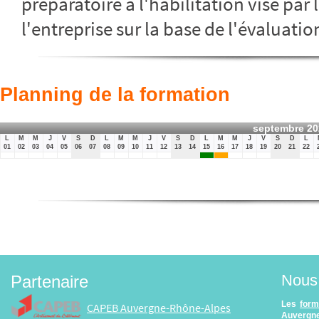
préparatoire à l'habilitation visé par
l'entreprise sur la base de l'évaluatio
Planning de la formation
septembre 20
L
M
M
J
V
S
D
L
M
M
J
V
S
D
L
M
M
J
V
S
D
L
01
02
03
04
05
06
07
08
09
10
11
12
13
14
15
16
17
18
19
20
21
22
Nous 
Partenaire
Les
form
CAPEB Auvergne-Rhône-Alpes
Auvergne