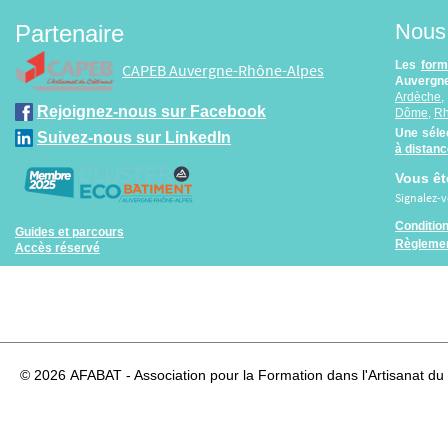
Nous 
Partenaire
Les
form
CAPEB Auvergne-Rhône-Alpes
Auvergne
Ardèche
Rejoignez-nous sur Facebook
Dôme
,
R
Une séle
Suivez-nous sur LinkedIn
à distan
Vous êt
Signalez-
Conditio
Guides et parcours
Règlemen
Accès réservé
© 2026
AFABAT - Association pour la Formation dans l'Artisanat du