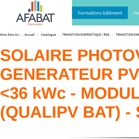
Formations bâtiment
Fo
Vous êtes ici :
Accueil
Catalogue
TRANSITION ENERGETIQUE / RGE
TRANSITION EN
SOLAIRE PHOTOV
GENERATEUR PV
<36 kWc - MODU
(QUALIPV BAT) -