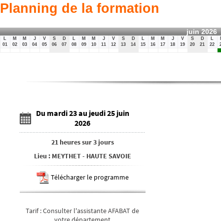
Planning de la formation
juin 2026
L
M
M
J
V
S
D
L
M
M
J
V
S
D
L
M
M
J
V
S
D
L
01
02
03
04
05
06
07
08
09
10
11
12
13
14
15
16
17
18
19
20
21
22
Du mardi 23 au jeudi 25 juin
2026
21 heures
sur
3 jours
Lieu
:
MEYTHET
-
HAUTE SAVOIE
Télécharger le programme
Tarif
:
Consulter l'assistante AFABAT de
votre département