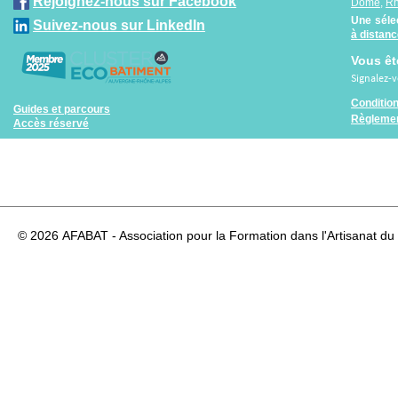
Rejoignez-nous sur Facebook
Dôme
,
R
Une séle
Suivez-nous sur LinkedIn
à distan
Vous êt
Signalez-
Conditio
Guides et parcours
Règlemen
Accès réservé
© 2026
AFABAT - Association pour la Formation dans l'Artisanat du