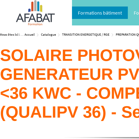
Formations bâtiment
Fo
Vous êtes ici :
Accueil
Catalogue
TRANSITION ENERGETIQUE / RGE
PREPARATION QU
SOLAIRE PHOTOV
GENERATEUR PV
<36 KWC - COM
(QUALIPV 36) - S