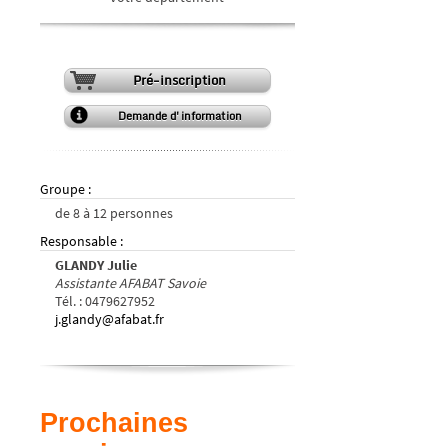
Pré-inscription
Demande d'information
Groupe
:
de
8
à
12
personnes
Responsable
:
GLANDY Julie
Assistante AFABAT Savoie
Tél.
:
0479627952
j.glandy@afabat.fr
Prochaines