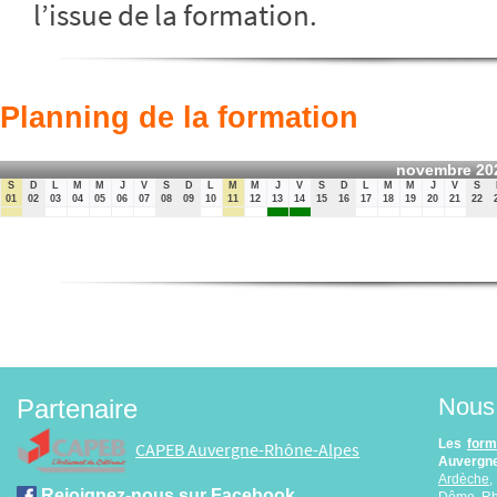
l’issue de la formation.
Planning de la formation
novembre 20
S
D
L
M
M
J
V
S
D
L
M
M
J
V
S
D
L
M
M
J
V
S
01
02
03
04
05
06
07
08
09
10
11
12
13
14
15
16
17
18
19
20
21
22
Nous 
Partenaire
Les
form
CAPEB Auvergne-Rhône-Alpes
Auvergne
Ardèche
Rejoignez-nous sur Facebook
Dôme
,
R