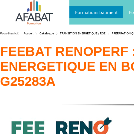
Formations bâtiment
Fo
Vous êtes ici :
Accueil
Catalogue
TRANSITION ENERGETIQUE / RGE
PREPARATION QU
FEEBAT RENOPERF 
ENERGETIQUE EN BO
G25283A