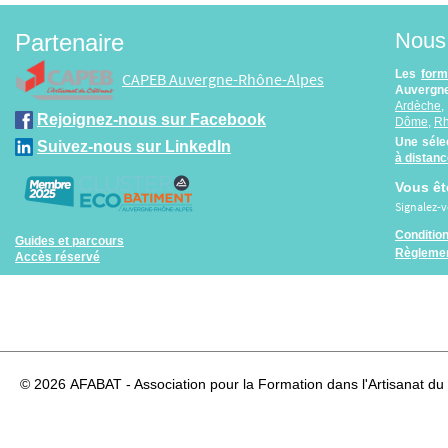
Nous 
Partenaire
Les
form
CAPEB Auvergne-Rhône-Alpes
Auvergne
Ardèche
Rejoignez-nous sur Facebook
Dôme
,
R
Une séle
Suivez-nous sur LinkedIn
à distan
Vous êt
Signalez-
Conditio
Guides et parcours
Règlemen
Accès réservé
© 2026
AFABAT - Association pour la Formation dans l'Artisanat du