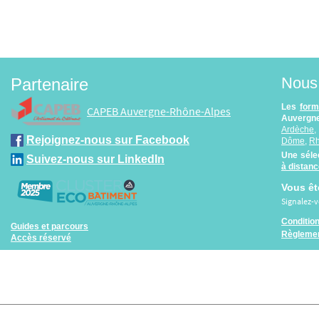
Nous 
Partenaire
Les
form
CAPEB Auvergne-Rhône-Alpes
Auvergne
Ardèche
Rejoignez-nous sur Facebook
Dôme
,
R
Une séle
Suivez-nous sur LinkedIn
à distan
Vous êt
Signalez-
Conditio
Guides et parcours
Règlemen
Accès réservé