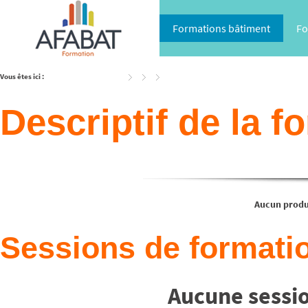
Formations bâtiment
Fo
Vous êtes ici :
Accueil
Catalogue
Descriptif de la f
Aucun produi
Sessions de formatio
Aucune sessio