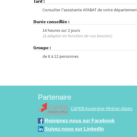
Tarif
:
Consulter l'assistante AFABAT de votre départemen
Durée conseillée
:
14 heures
sur
2 jours
(à adapter en fonction de vos besoins)
Groupe
:
de
8
à
12
personnes
Partenaire
CAPEB Auvergne-Rhône-Alpes
Rejoignez-nous sur Facebook
Suivez-nous sur LinkedIn