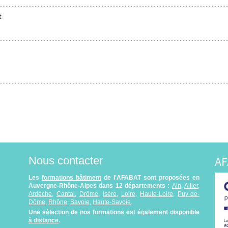
t
AF
Nous contacter
Les
formations bâtiment
de l'AFABAT sont proposées en
Auvergne-Rhône-Alpes dans 12 départements :
Ain
,
Allier
,
Ardèche
,
Cantal
,
Drôme
,
Isère
,
Loire
,
Haute-Loire
,
Puy-de-
Dôme
,
Rhône
,
Savoie
,
Haute-Savoie
.
Une sélection de nos formations est également disponible
à distance
.