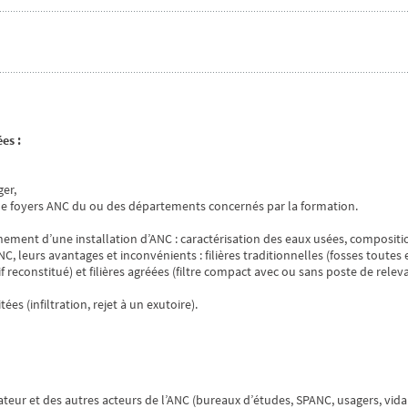
es :
er,
de foyers ANC du ou des départements concernés par la formation.
nement d’une installation d’ANC : caractérisation des eaux usées, compositio
NC, leurs avantages et inconvénients : filières traditionnelles (fosses toutes
reconstitué) et filières agréées (filtre compact avec ou sans poste de relevag
s (infiltration, rejet à un exutoire).
llateur et des autres acteurs de l’ANC (bureaux d’études, SPANC, usagers, v