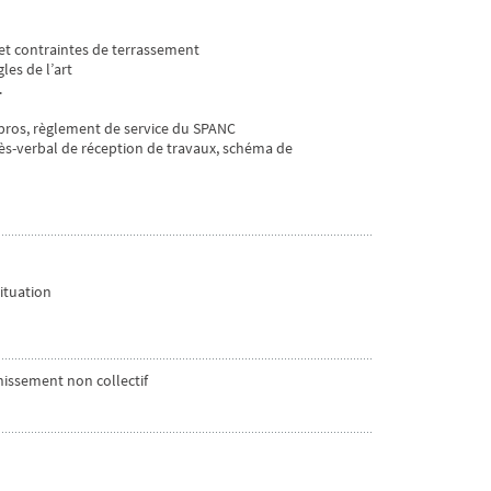
é et contraintes de terrassement
les de l’art
.
 pros, règlement de service du SPANC
cès-verbal de réception de travaux, schéma de
ituation
inissement non collectif