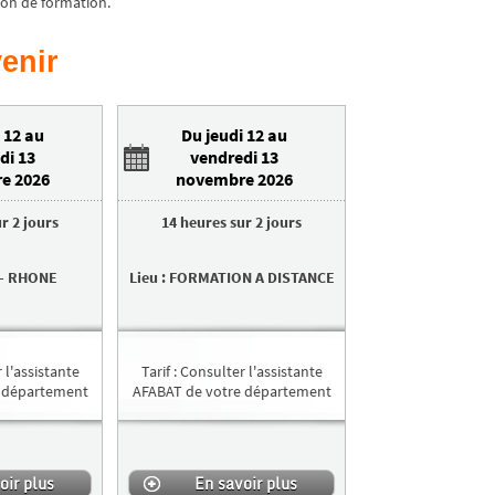
ion de formation.
enir
 12 au
Du jeudi 12 au
di 13
vendredi 13
e 2026
novembre 2026
ur
2 jours
14 heures
sur
2 jours
-
RHONE
Lieu
:
FORMATION A DISTANCE
 l'assistante
Tarif
:
Consulter l'assistante
 département
AFABAT de votre département
oir plus
En savoir plus