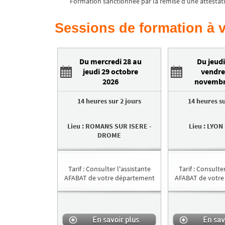
Formation sanctionnée par la remise d'une attestat
Sessions de formation à v
Du mercredi 28 au
Du jeudi
jeudi 29 octobre
vendre
2026
novembr
14 heures
sur
2 jours
14 heures
s
Lieu
:
ROMANS SUR ISERE
-
Lieu
:
LYON
DROME
Tarif
:
Consulter l'assistante
Tarif
:
Consulter
AFABAT de votre département
AFABAT de votre
En savoir plus
En sav