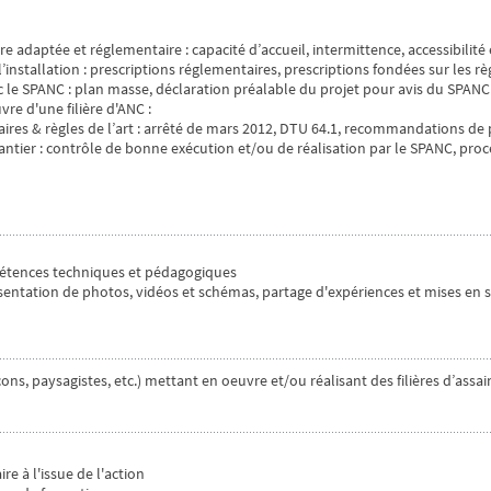
re adaptée et réglementaire : capacité d’accueil, intermittence, accessibilit
stallation : prescriptions réglementaires, prescriptions fondées sur les règ
ec le SPANC : plan masse, déclaration préalable du projet pour avis du SPANC
vre d'une filière d'ANC :
aires & règles de l’art : arrêté de mars 2012, DTU 64.1, recommandations de
hantier : contrôle de bonne exécution et/ou de réalisation par le SPANC, pro
étences techniques et pédagogiques
entation de photos, vidéos et schémas, partage d'expériences et mises en s
ns, paysagistes, etc.) mettant en oeuvre et/ou réalisant des filières d’assa
re à l'issue de l'action