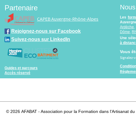
Nous 
Partenaire
Les
form
CAPEB Auvergne-Rhône-Alpes
Auvergne
Ardèche
Rejoignez-nous sur Facebook
Dôme
,
R
Une séle
Suivez-nous sur LinkedIn
à distan
Vous êt
Signalez-
Conditio
Guides et parcours
Règlemen
Accès réservé
© 2026
AFABAT - Association pour la Formation dans l'Artisanat du