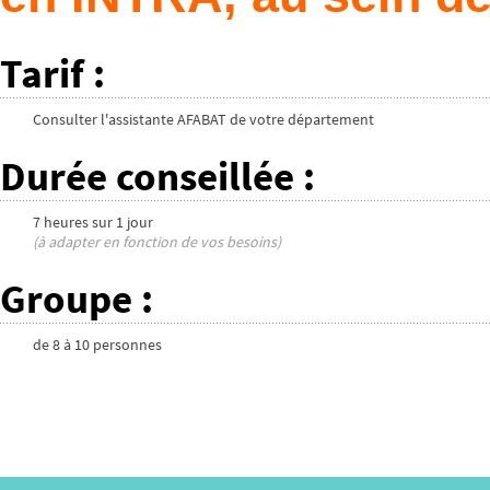
Tarif
:
Consulter l'assistante AFABAT de votre département
Durée conseillée
:
7 heures
sur
1 jour
(à adapter en fonction de vos besoins)
Groupe
:
de
8
à
10
personnes