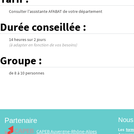
Consulter l'assistante AFABAT de votre département
Durée conseillée
:
14 heures
sur
2 jours
(à adapter en fonction de vos besoins)
Groupe
:
de
8
à
10
personnes
Nous 
Partenaire
Les
form
CAPEB Auvergne-Rhône-Alpes