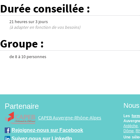
Durée conseillée
:
21 heures
sur
3 jours
(à adapter en fonction de vos besoins)
Groupe
:
de
8
à
10
personnes
Nous 
Partenaire
Les
form
CAPEB Auvergne-Rhône-Alpes
Auvergne
Ardèche
Rejoignez-nous sur Facebook
Dôme
,
R
Une séle
Suivez-nous sur LinkedIn