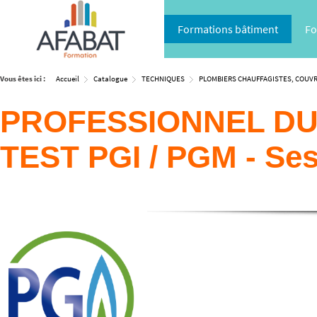
Formations bâtiment
Fo
Vous êtes ici :
Accueil
Catalogue
TECHNIQUES
PLOMBIERS CHAUFFAGISTES, COUV
PROFESSIONNEL DU
TEST PGI / PGM - Se