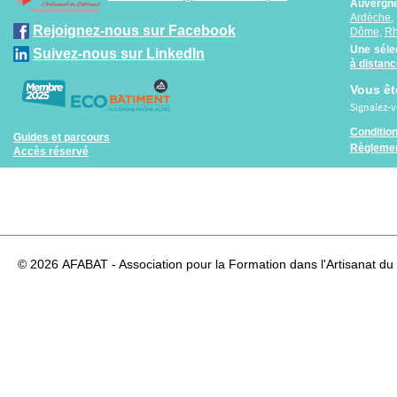
Auvergne
Ardèche
Rejoignez-nous sur Facebook
Dôme
,
R
Une séle
Suivez-nous sur LinkedIn
à distan
Vous êt
Signalez-
Conditio
Guides et parcours
Règlemen
Accès réservé
© 2026
AFABAT - Association pour la Formation dans l'Artisanat du