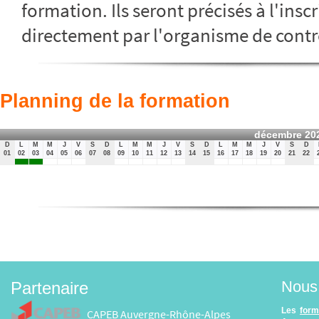
formation. Ils seront précisés à l'insc
directement par l'organisme de contr
Planning de la formation
décembre 20
D
L
M
M
J
V
S
D
L
M
M
J
V
S
D
L
M
M
J
V
S
D
01
02
03
04
05
06
07
08
09
10
11
12
13
14
15
16
17
18
19
20
21
22
Nous 
Partenaire
Les
form
CAPEB Auvergne-Rhône-Alpes