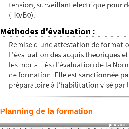
tension, surveillant électrique pour 
(H0/B0).
Méthodes d'évaluation
:
Remise d'une attestation de formati
L'évaluation des acquis théoriques et 
les modalités d'évaluation de la Norm
de formation. Elle est sanctionnée par
préparatoire à l’habilitation visé par 
Planning de la formation
juin 2026
L
M
M
J
V
S
D
L
M
M
J
V
S
D
L
M
M
J
V
S
D
L