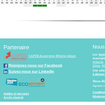
01
02
03
04
05
06
07
08
09
10
11
12
13
14
15
16
17
18
19
20
21
22
Nous 
Partenaire
Les
form
CAPEB Auvergne-Rhône-Alpes
Auvergne
Ardèche
Rejoignez-nous sur Facebook
Dôme
,
R
Une séle
Suivez-nous sur LinkedIn
à distan
Vous êt
Signalez-
Conditio
Guides et parcours
Règlemen
Accès réservé