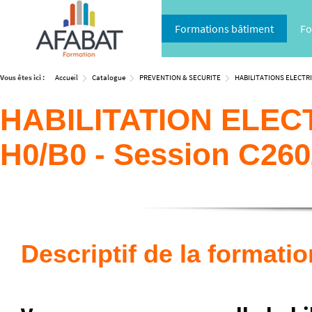
Formations bâtiment
Fo
Vous êtes ici :
Accueil
Catalogue
PREVENTION & SECURITE
HABILITATIONS ELECTR
HABILITATION ELECTR
H0/B0 - Session C26
Descriptif de la formatio