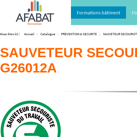
Formations bâtiment
Fo
Vous êtes ici :
Accueil
Catalogue
PREVENTION & SECURITE
SAUVETEUR SECOURIST
SAUVETEUR SECOURI
G26012A