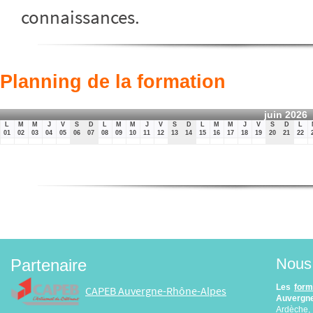
connaissances.
Planning de la formation
juin 2026
L
M
M
J
V
S
D
L
M
M
J
V
S
D
L
M
M
J
V
S
D
L
01
02
03
04
05
06
07
08
09
10
11
12
13
14
15
16
17
18
19
20
21
22
Nous 
Partenaire
Les
form
CAPEB Auvergne-Rhône-Alpes
Auvergne
Ardèche