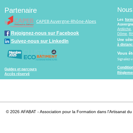
Nous 
Partenaire
Les
form
CAPEB Auvergne-Rhône-Alpes
Auvergne
Ardèche
Rejoignez-nous sur Facebook
Dôme
,
R
Une séle
Suivez-nous sur LinkedIn
à distan
Vous êt
Signalez-
Conditio
Guides et parcours
Règlemen
Accès réservé
© 2026
AFABAT - Association pour la Formation dans l'Artisanat du