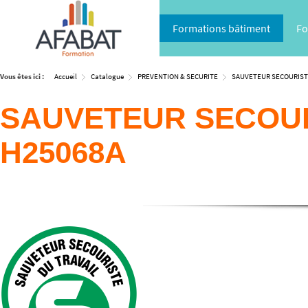
Formations bâtiment
Fo
Vous êtes ici :
Accueil
Catalogue
PREVENTION & SECURITE
SAUVETEUR SECOURIST
SAUVETEUR SECOURI
H25068A