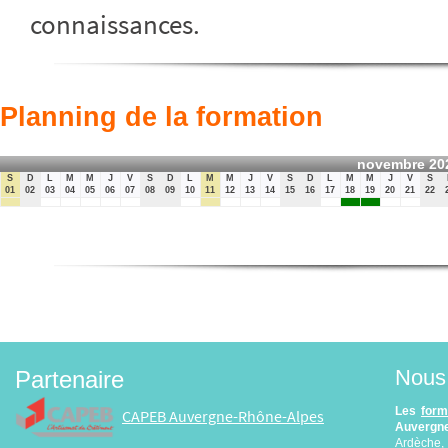
connaissances.
Planning de la formation
novembre 20
S
D
L
M
M
J
V
S
D
L
M
M
J
V
S
D
L
M
M
J
V
S
01
02
03
04
05
06
07
08
09
10
11
12
13
14
15
16
17
18
19
20
21
22
Nous 
Partenaire
Les
form
CAPEB Auvergne-Rhône-Alpes
Auvergne
Ardèche