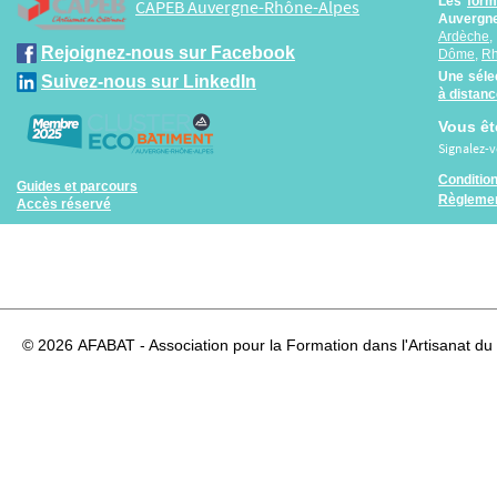
Les
form
CAPEB Auvergne-Rhône-Alpes
Auvergne
Ardèche
Rejoignez-nous sur Facebook
Dôme
,
R
Une séle
Suivez-nous sur LinkedIn
à distan
Vous êt
Signalez-
Conditio
Guides et parcours
Règlemen
Accès réservé
© 2026
AFABAT - Association pour la Formation dans l'Artisanat du