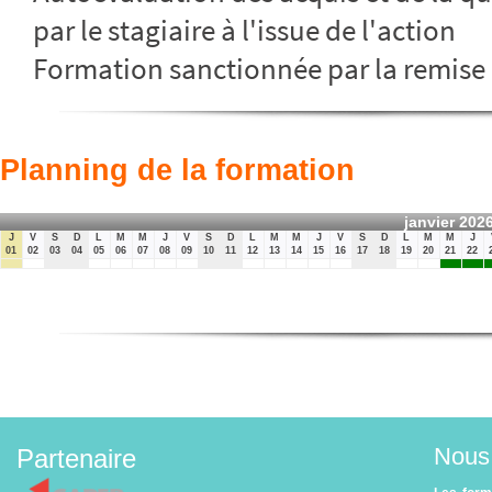
par le stagiaire à l'issue de l'action
Formation sanctionnée par la remise 
Planning de la formation
janvier 202
J
V
S
D
L
M
M
J
V
S
D
L
M
M
J
V
S
D
L
M
M
J
01
02
03
04
05
06
07
08
09
10
11
12
13
14
15
16
17
18
19
20
21
22
Nous 
Partenaire